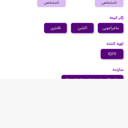
نامشخص
نامشخص
ژانر انیمه
ماجراجویی
اکشن
فانتزی
تهیه کننده
iQIYI
سازنده
Sparkly Key Animation Studio
شخصیت های انیمه Yongbing Tianxia