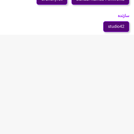
سازنده
studio42
شخصیت های انیمه Yuusha Party wo Oidasareta
Kiyoubinbou
Selma Claudel
Sophia Claudel
Orn Doula