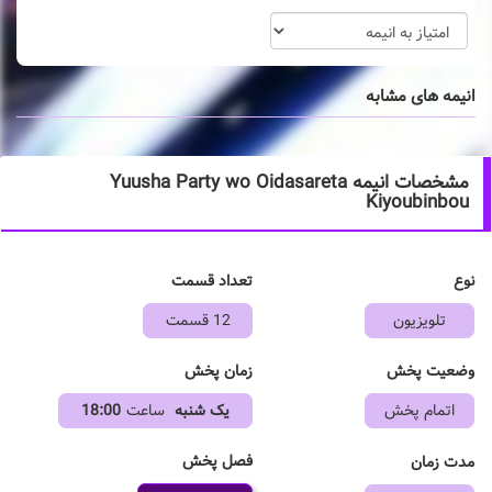
انیمه های مشابه
مشخصات انیمه Yuusha Party wo Oidasareta
Kiyoubinbou
نوع
تعداد قسمت
تلویزیون
12 قسمت
وضعیت پخش
زمان پخش
اتمام پخش
یک شنبه
ساعت
18:00
فصل پخش
مدت زمان