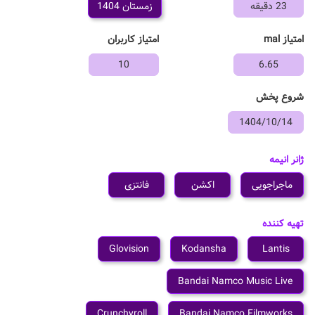
23 دقیقه
زمستان 1404
امتیاز mal
امتیاز کاربران
10
6.65
شروع پخش
1404/10/14
ژانر انیمه
ماجراجویی
اکشن
فانتزی
تهیه کننده
Glovision
Kodansha
Lantis
Bandai Namco Music Live
Crunchyroll
Bandai Namco Filmworks