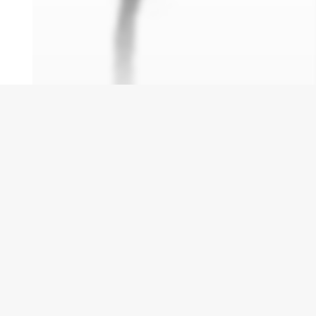
درباره
animag
سایت animag برای دوستداران انیمه و مانگا جهت د
نظر های کاربران طراحی و ساخته شده است