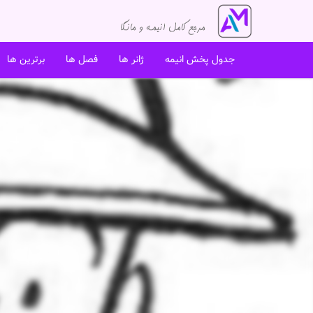
جدول پخش انیمه
ژانر ها
فصل ها
برترین ها