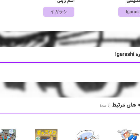
نگلیسی
اسم ژاپنی
イガラシ
Igarash
Igaras
ه های مرتبط
(5 عدد)