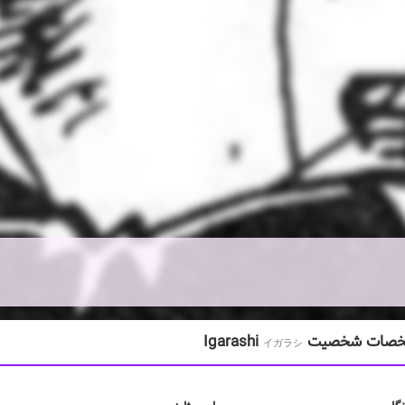
ات شخصیت Igarashi
イガラシ