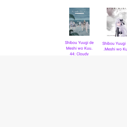
Shibou Yuugi de
Shibou Yuugi
Meshi wo Kuu.
Meshi wo Ku
44: Cloudy
Beach
بالا
حریم خصوصی