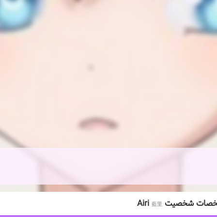
ات شخصیت Airi
藍里