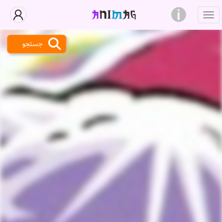
جستجو