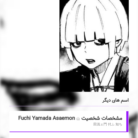
اسم های دیگر
مشخصات شخصیت Fuchi Yamada Asaemon
山
田浅ェ門 付ふ 知ち