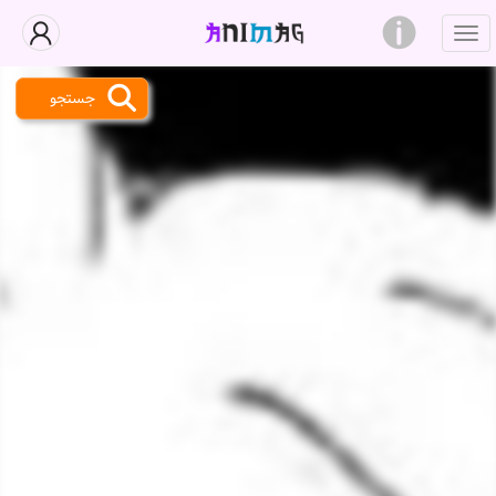
جستجو