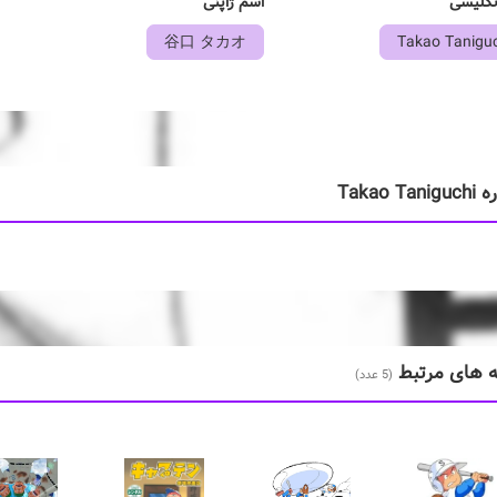
نگلیسی
اسم ژاپنی
谷口 タカオ
Takao Tanigu
Takao Tan
ه های مرتبط
(5 عدد)