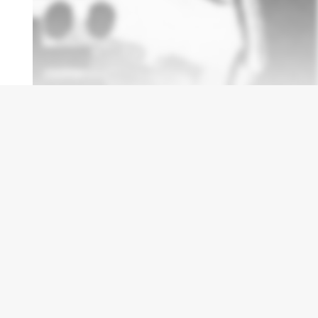
درباره
animag
سایت animag برای دوستداران انیمه و مانگا جهت د
نظر های کاربران طراحی و ساخته شده است