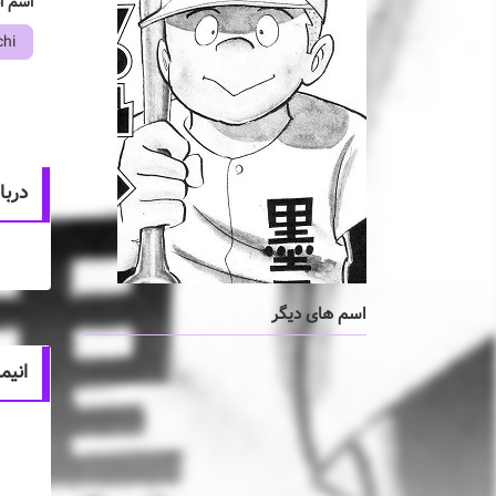
اسم ا
chi
درباره iguchi
اسم های دیگر
انیم