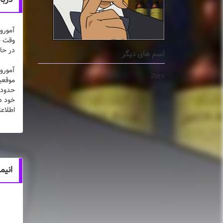
آمورو
در حا
اسم های دیگر
آمورو
Zero
موقعیت
حدودی 
خود در
اطلاعا
انیم