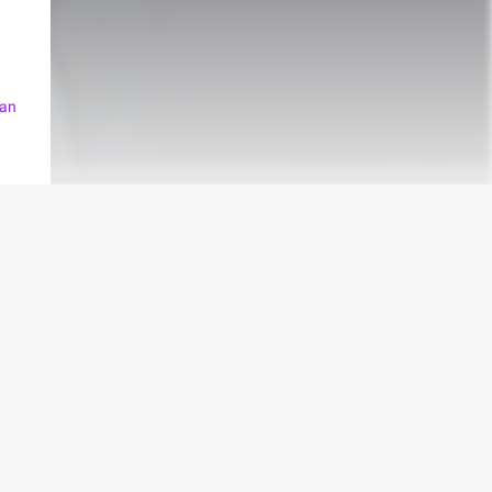
nan
no