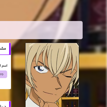
مشخصا
اسم ا
ro
درباره muro