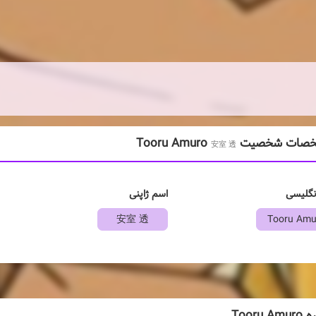
ت شخصیت Tooru Amuro
安室 透
نگلیسی
اسم ژاپنی
安室 透
Tooru Amu
Tooru A