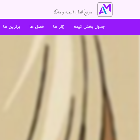
جدول پخش انیمه
ژانر ها
فصل ها
برترین ها