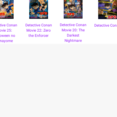
Detective Conan
tive Conan
Detective Conan
Detective Co
Movie 20: The
vie 25:
Movie 22: Zero
Darkest
loween no
the Enforcer
Nightmare
nayome
Detective
Detective Conan
Meitantei
Conan: Haibara
Movie 26:
Conan: Zero 
Ai Monogatari -
Kurogane no
Tea Time
Kurogane no
Submarine
Mystery Train