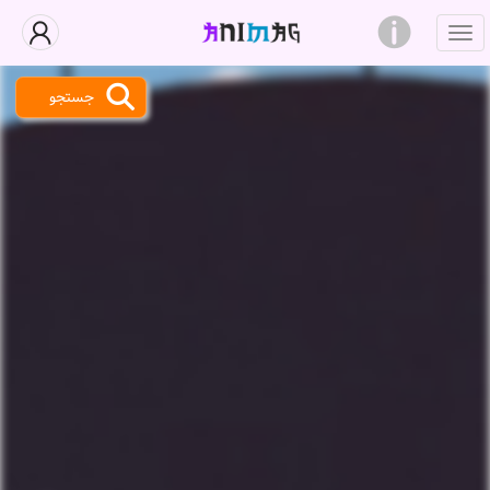
جستجو