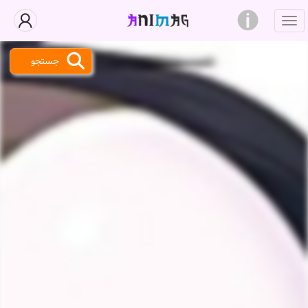
جستجو