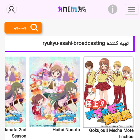
جستجو
تهیه کننده ryukyu-asahi-broadcasting
ai Nanafa 2nd
Haitai Nanafa
Gokujou!! Mecha Mote
Season
Iinchou