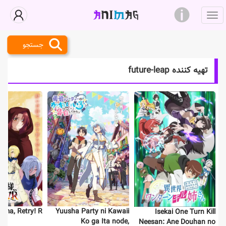
جستجو
تهیه کننده future-leap
ama, Retry! R
Yuusha Party ni Kawaii
Isekai One Turn Kill
Ko ga Ita node,
Neesan: Ane Douhan no