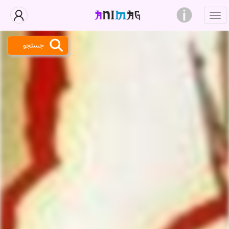
جستجو