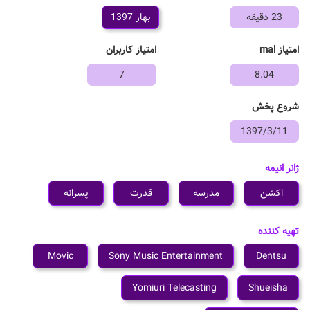
23 دقیقه
بهار 1397
امتیاز mal
امتیاز کاربران
7
8.04
شروع پخش
1397/3/11
ژانر انیمه
اکشن
مدرسه
قدرت
پسرانه
تهیه کننده
Movic
Sony Music Entertainment
Dentsu
Yomiuri Telecasting
Shueisha