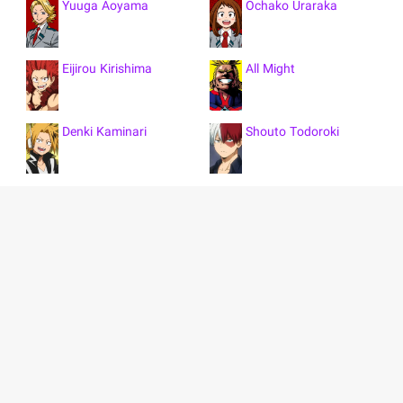
Yuuga Aoyama
Ochako Uraraka
Eijirou Kirishima
All Might
Denki Kaminari
Shouto Todoroki
Momo Yaoyorozu
Tsuyu Asui
Tomura Shigaraki
Minoru Mineta
Mina Ashido
Neito Monoma
نمایش همه 109 کاراکتر
Mei Hatsume
Hitoshi Shinsou