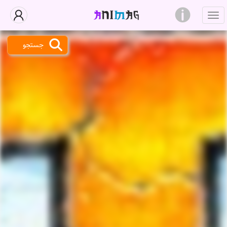
جستجو