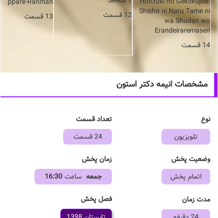
7 Seeds
Honzuki no Gekokujou:
Appare-Ranman!
Shisho ni Naru Tame ni
12 قسمت
13 قسمت
wa Shudan wo
Erandeiraremasen
14 قسمت
مشخصات انیمه دکتر استون
نوع
تعداد قسمت
تلویزیون
24 قسمت
وضعیت پخش
زمان پخش
اتمام پخش
جمعه
ساعت
16:30
فصل پخش
مدت زمان
24 دقیقه
تابستان 1398