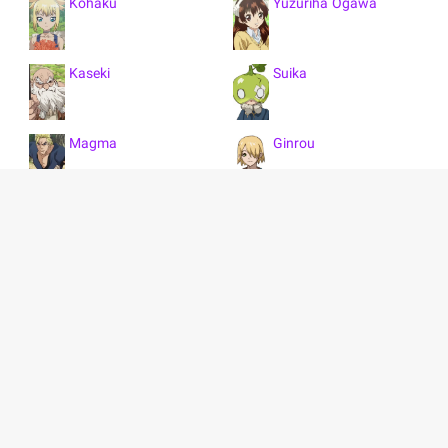
Kohaku
Yuzuriha Ogawa
Kaseki
Suika
Magma
Ginrou
Jasper
Byakuya Ishigami
Kinrou
Turquoise
نمایش همه 45 کاراکتر
Homura Momiji
Chitan
Darya Nikitina
Connie Lee
خلاصه انیمه دکتر استون