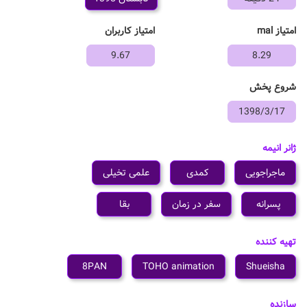
امتیاز mal
امتیاز کاربران
9.67
8.29
شروع پخش
1398/3/17
ژانر انیمه
ماجراجویی
کمدی
علمی تخیلی
پسرانه
سفر در زمان
بقا
تهیه کننده
8PAN
TOHO animation
Shueisha
سازنده