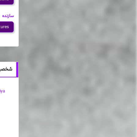
سازنده
tures
شخصیت های انیمه wa Kataritai
iya