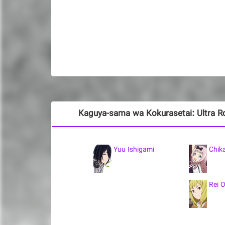
Yuu Ishigami
Chik
Rei 