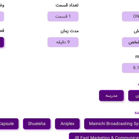
تعداد قسمت
وض
ON
1 قسمت
فص
خش
مدت زمان
مشخص
9 دقیقه
8.
ی
مدرسه
ده
Capsule
Shueisha
Aniplex
Mainichi Broadcasting S
JR East Marketing & Communica