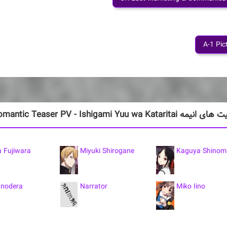
A-1 Pic
Kaguya-sama wa Kokurasetai: Ultra Romantic Teaser PV - Ishigami Yuu 
a Fujiwara
Miyuki Shirogane
Kaguya Shinom
Onodera
Narrator
Miko Iino