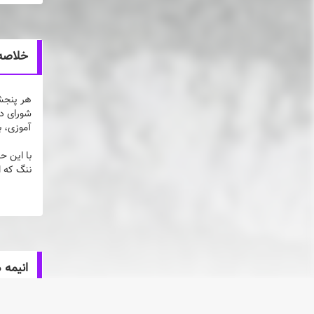
خلاصه انیمه PV - Ishigami Yuu wa Kataritai
هر پنجشن
آموزی، ب
با این ح
ننگ که ا
انیمه 