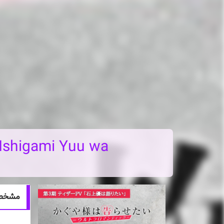
 Ishigami Yuu wa
مشخصات انیمه gami Yuu wa Kataritai