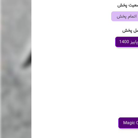
عیت پخش
اتمام پخش
ل پخش
پاییز 1400
Magic 