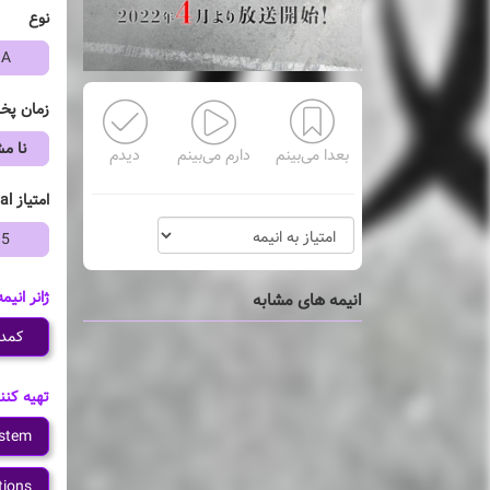
نوع
A
زمان پ
نا 
بعدا می‌بینم
دارم می‌بینم
دیدم
امتیاز mal
15
ژانر انیمه
انیمه های مشابه
کمد
تهیه کنن
ystem
tions