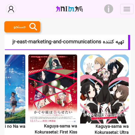
جستجو
تهیه کننده jr-east-marketing-and-communications
Kaguya-sama wa
imi no Na wa.
Kaguya-sama wa
Kokurasetai: First Kiss
Kokurasetai: Ultra