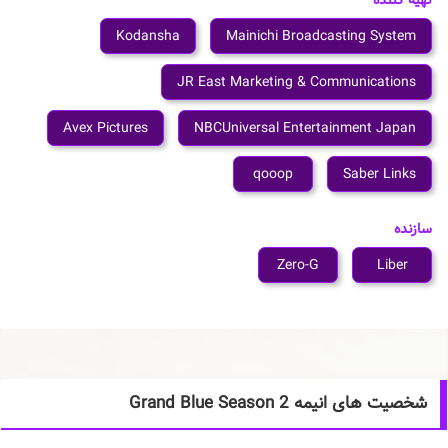
تهیه کننده
Kodansha
Mainichi Broadcasting System
JR East Marketing & Communications
Avex Pictures
NBCUniversal Entertainment Japan
qooop
Saber Links
سازنده
Zero-G
Liber
شخصیت های انیمه Grand Blue Season 2