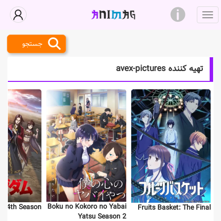
جستجو
تهیه کننده avex-pictures
Boku no Kokoro no Yabai
m 4th Season
Fruits Basket: The Final
Yatsu Season 2