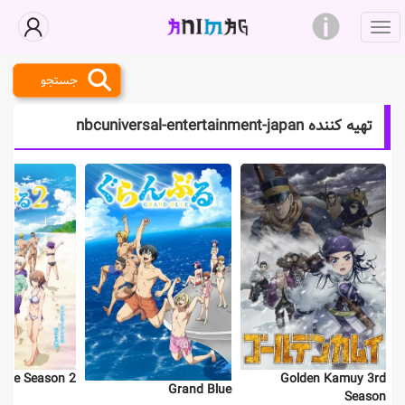
جستجو
تهیه کننده nbcuniversal-entertainment-japan
Blue Season 2
Golden Kamuy 3rd
Grand Blue
Season