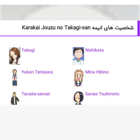
شخصیت های انیمه Karakai Jouzu no Takagi-san
Takagi
Nishikata
Yukari Tenkawa
Mina Hibino
Tanabe-sensei
Sanae Tsukimoto
Kimura
Nakai
Takao
Mano