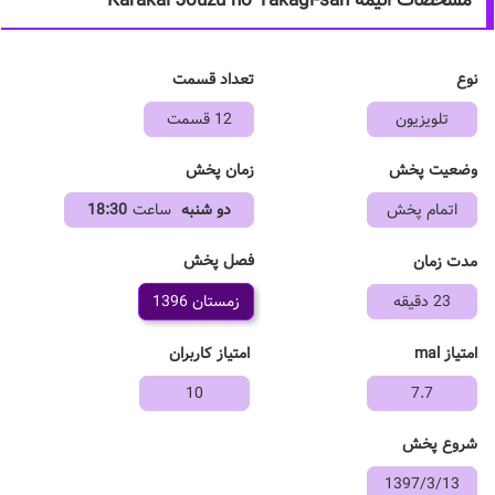
مشخصات انیمه Karakai Jouzu no Takagi-san
نوع
تعداد قسمت
تلویزیون
12 قسمت
وضعیت پخش
زمان پخش
اتمام پخش
دو شنبه
ساعت
18:30
فصل پخش
مدت زمان
23 دقیقه
زمستان 1396
امتیاز mal
امتیاز کاربران
10
7.7
شروع پخش
1397/3/13