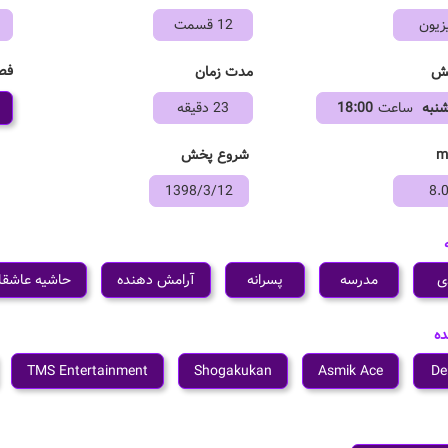
زیون
12 قسمت
فص
خش
مدت زمان
نبه
ساعت
18:00
23 دقیقه
شروع پخش
1398/3/12
8.
ی
مدرسه
پسرانه
آرامش دهنده
حاشیه عاشقا
ده
TMS Entertainment
Shogakukan
Asmik Ace
De