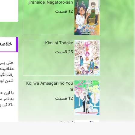
Ijiranaide, Nagatoro-san
12 قسمت
Kimi ni Todoke
خلاصه انیمه i-san 2
25 قسمت
حتی پس ا
عقلانیت،
رقت‌انگی
شدن اوضا
Koi wa Ameagari no You
ni
با این ح
12 قسمت
به ثمر م
تاکاگی و
Nisekoi
20 قسمت