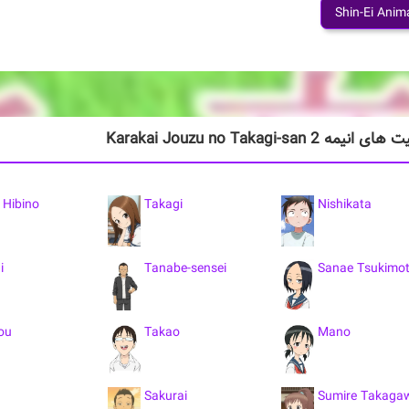
Shin-Ei Anim
ه Karakai Jouzu no Takagi-san 2
 Hibino
Takagi
Nishikata
i
Tanabe-sensei
Sanae Tsukimo
ou
Takao
Mano
Sakurai
Sumire Takaga