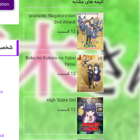
انیمه های مشابه
ation
Ijiranaide, Nagatoro-san
2nd Attack
12 قسمت
شخصیت های انیم
Boku no Kokoro no Yabai
Yatsu
12 قسمت
to
High Score Girl
12 قسمت
wa