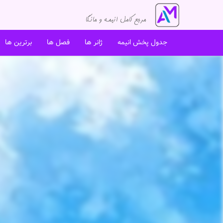
جدول پخش انیمه
ژانر ها
فصل ها
برترین ها