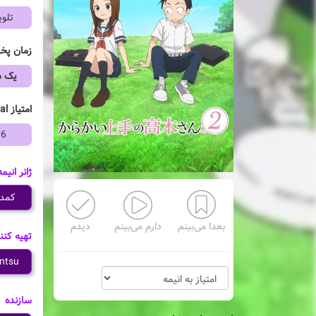
تلوی
زمان پ
یک ش
امتیاز mal
06
ژانر انیمه
کمد
بعدا می‌بینم
دارم می‌بینم
دیدم
تهیه کنن
ntsu
سازنده