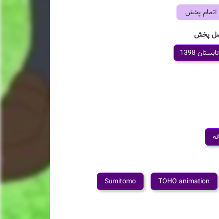
اتمام پخش
ل پخش
تابستان 1398
نه
Sumitomo
TOHO animation