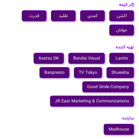
ژانر انیمه
اکشن
کمدی
تقلید
قدرت
جوانان
تهیه کننده
Asatsu DK
Bandai Visual
Lantis
Banpresto
TV Tokyo
Shueisha
Good Smile Company
JR East Marketing & Communications
سازنده
Madhouse