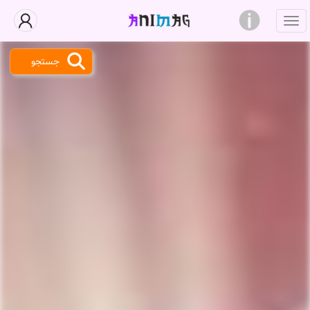
جستجو