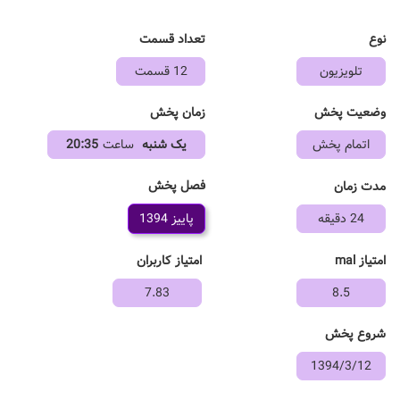
نوع
تعداد قسمت
تلویزیون
12 قسمت
وضعیت پخش
زمان پخش
اتمام پخش
یک شنبه
ساعت
20:35
فصل پخش
مدت زمان
24 دقیقه
پاییز 1394
امتیاز mal
امتیاز کاربران
7.83
8.5
شروع پخش
1394/3/12