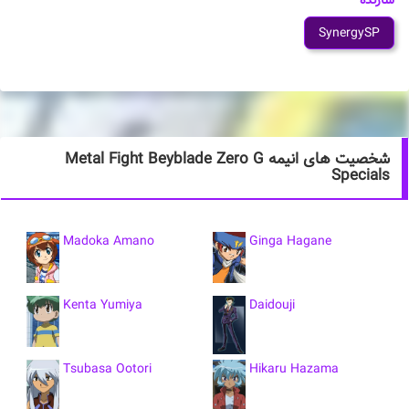
سازنده
SynergySP
شخصیت های انیمه Metal Fight Beyblade Zero G
Specials
Madoka Amano
Ginga Hagane
Kenta Yumiya
Daidouji
Tsubasa Ootori
Hikaru Hazama