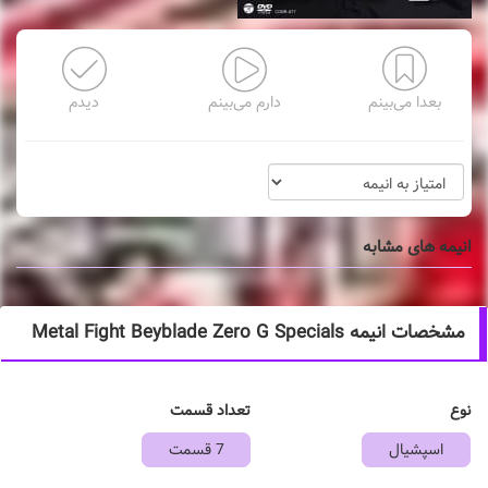
بعدا می‌بینم
دارم می‌بینم
دیدم
انیمه های مشابه
مشخصات انیمه Metal Fight Beyblade Zero G Specials
نوع
تعداد قسمت
اسپشیال
7 قسمت