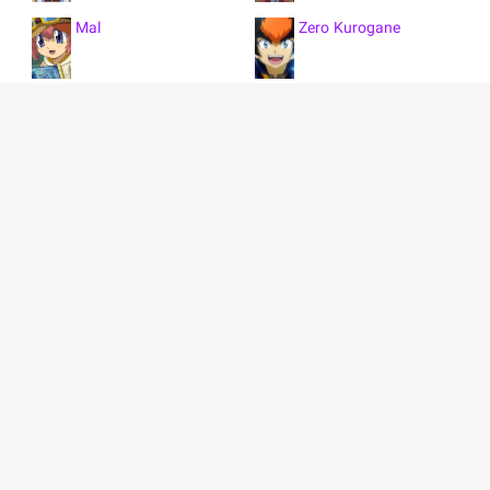
Mal
Zero Kurogane
Eight Unabara
Shinobu Hiryuin
Kite Unabara
Benkei Hanawa
Ren Kurenai
Takanosuke Shishiya
Selen Gracy
Sakyo Kurayami
نمایش همه 17 کاراکتر
Ryuusei Hagane