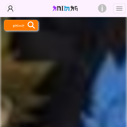
جستجو