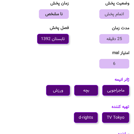
وضعیت پخش
زمان پخش
اتمام پخش
نا مشخص
فصل پخش
مدت زمان
25 دقیقه
تابستان 1392
امتیاز mal
6
ژانر انیمه
ماجراجویی
بچه
ورزش
تهیه کننده
d-rights
TV Tokyo