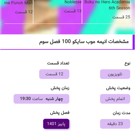
Boku no Hero Academia
Noblesse
One Punch Man
6th Season
13 قسمت
12 قسمت
25 قسمت
مشخصات انیمه موب سایکو 100 فصل سوم
نوع
تعداد قسمت
تلویزیون
12 قسمت
وضعیت پخش
زمان پخش
اتمام پخش
چهار شنبه
ساعت
19:30
فصل پخش
مدت زمان
23 دقیقه
پاییز 1401