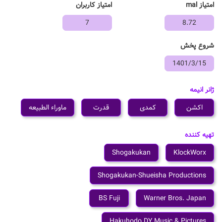
امتیاز mal
امتیاز کاربران
7
8.72
شروع پخش
1401/3/15
ژانر انیمه
اکشن
کمدی
قدرت
ماوراء الطبیعه
تهیه کننده
Shogakukan
KlockWorx
Shogakukan-Shueisha Productions
BS Fuji
Warner Bros. Japan
Hakuhodo DY Music & Pictures