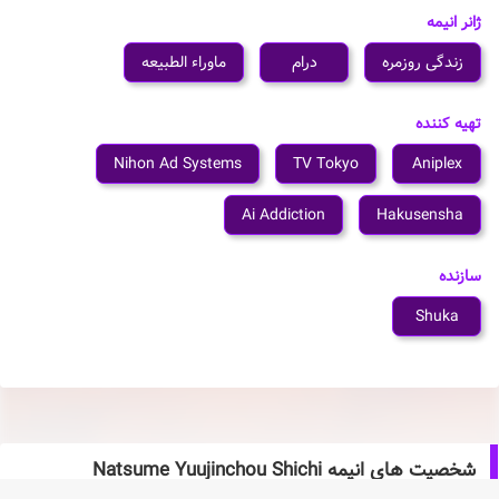
ژانر انیمه
زندگی روزمره
درام
ماوراء الطبیعه
تهیه کننده
Nihon Ad Systems
TV Tokyo
Aniplex
Ai Addiction
Hakusensha
سازنده
Shuka
شخصیت های انیمه Natsume Yuujinchou Shichi