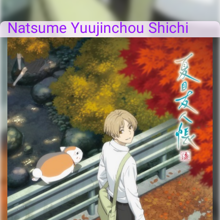
Natsume Yuujinchou Shichi