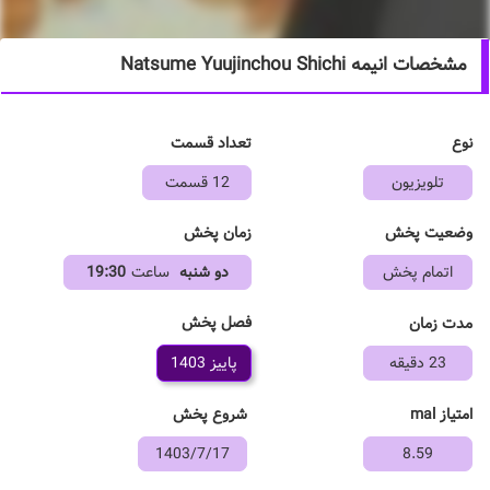
مشخصات انیمه Natsume Yuujinchou Shichi
نوع
تعداد قسمت
تلویزیون
12 قسمت
وضعیت پخش
زمان پخش
اتمام پخش
دو شنبه
ساعت
19:30
فصل پخش
مدت زمان
23 دقیقه
پاییز 1403
امتیاز mal
شروع پخش
1403/7/17
8.59