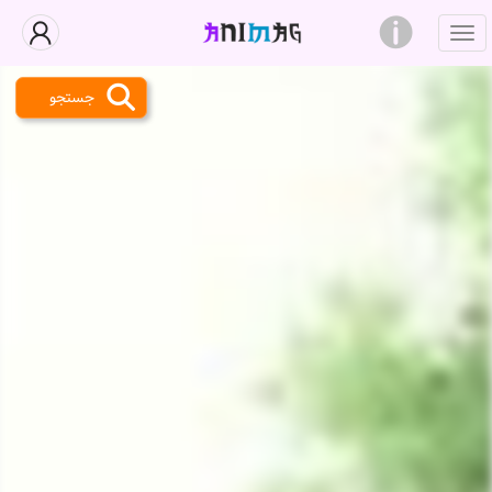
جستجو