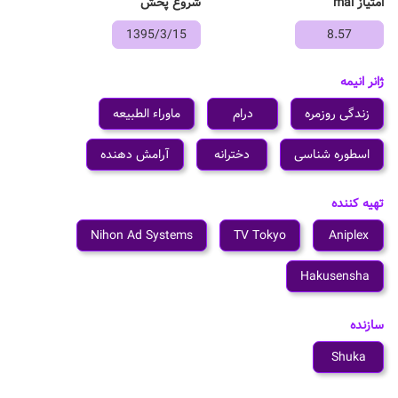
امتیاز mal
شروع پخش
1395/3/15
8.57
ژانر انیمه
زندگی روزمره
درام
ماوراء الطبیعه
اسطوره شناسی
دخترانه
آرامش دهنده
تهیه کننده
Nihon Ad Systems
TV Tokyo
Aniplex
Hakusensha
سازنده
Shuka