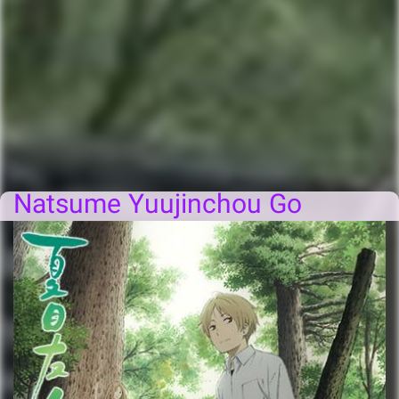
Natsume Yuujinchou Go