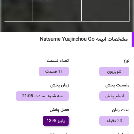
22 قسمت
12 قسمت
Mada Shiranai.
11 قسمت
مشخصات انیمه Natsume Yuujinchou Go
نوع
تعداد قسمت
تلویزیون
11 قسمت
وضعیت پخش
زمان پخش
اتمام پخش
سه شنبه
ساعت
21:05
فصل پخش
مدت زمان
23 دقیقه
پاییز 1395