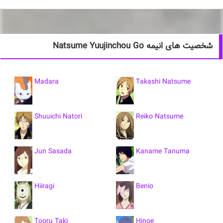
شخصیت های انیمه Natsume Yuujinchou Go
Madara
Takashi Natsume
Shuuichi Natori
Reiko Natsume
Jun Sasada
Kaname Tanuma
Hiiragi
Benio
Tooru Taki
Hinoe