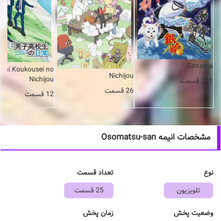
Gintama
shi Koukousei no
Nichijou
Nichijou
201 قسمت
26 قسمت
12 قسمت
مشخصات انیمه Osomatsu-san
نوع
تعداد قسمت
تلویزیون
25 قسمت
وضعیت پخش
زمان پخش