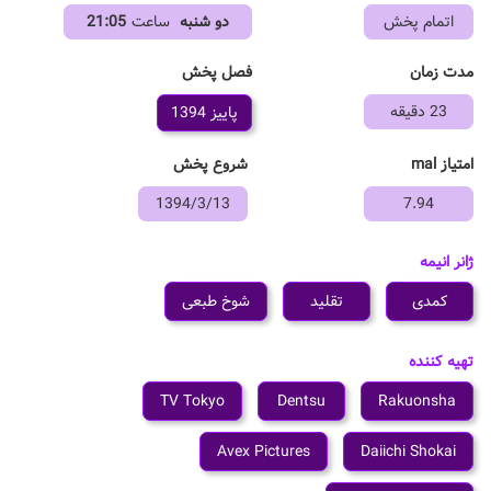
اتمام پخش
دو شنبه
ساعت
21:05
فصل پخش
مدت زمان
23 دقیقه
پاییز 1394
امتیاز mal
شروع پخش
1394/3/13
7.94
ژانر انیمه
کمدی
تقلید
شوخ طبعی
تهیه کننده
TV Tokyo
Dentsu
Rakuonsha
Avex Pictures
Daiichi Shokai