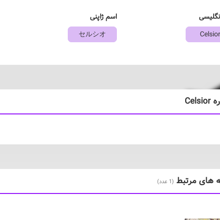
نگلیسی
اسم ژاپنی
セルシオ
Celsio
Celsio
ه های مرتبط
(1 عدد)