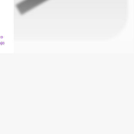
to
ujo
درباره
animag
سایت animag برای دوستداران انیمه و مانگا جهت د