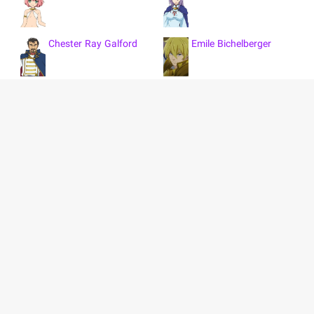
Chester Ray Galford
Emile Bichelberger
Glebsklem
Edelgard
Keera L. Greenwood
Mei
Gregor
Medios
Celsior
Galluk
نمایش همه 21 کاراکتر
Saddler
Boris