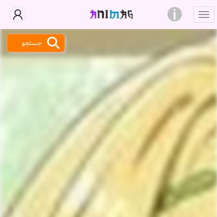
جستجو