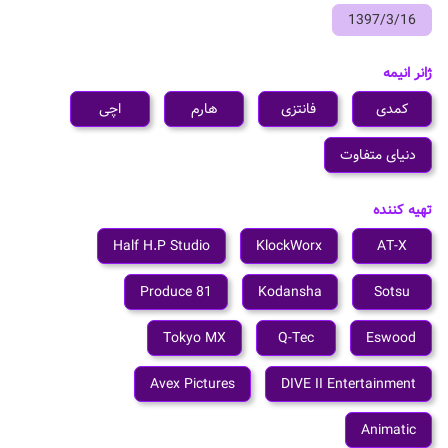
1397/3/16
ژانر انیمه
کمدی
فانتزی
هارم
اچی
دنیای متفاوت
تهیه کننده
Half H.P Studio
KlockWorx
AT-X
81 Produce
Kodansha
Sotsu
Tokyo MX
Q-Tec
Eswood
Avex Pictures
DIVE II Entertainment
Animatic