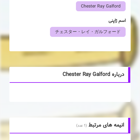
Chester Ray Galford
اسم ژاپنی
チェスター・レイ・ガルフォード
درباره Chester Ray Galford
انیمه های مرتبط
(1 عدد)