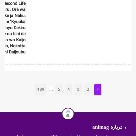
 Second Life
suru. Ore wa
 dake ja Naku,
no ni "Kyouka
o Fuyo Dekiru
 Ore no Ishi de
ouka wo Kaijo
kedo, Nokotta
achi Daijoubu?
189
...
5
4
3
2
1
بالا
درباره
animag