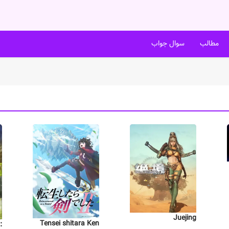
مطالب
سوال جواب
Juejing
Tensei shitara Ken
: