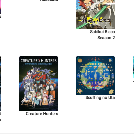
u
Sabikui Bisco
Season 2
Scuffing no Uta
d
Creature Hunters
a