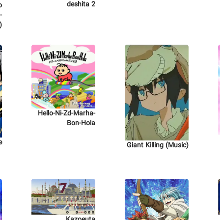
deshita 2
o
-
)
Hello-Ni-Zd-Marha-
Bon-Hola
e
Giant Killing (Music)
Kazoeuta