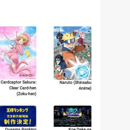
Cardcaptor Sakura:
Naruto (Shinsaku
Clear Card-hen
Anime)
(Zoku-hen)
Ousama Ranking
Koe Dake ga