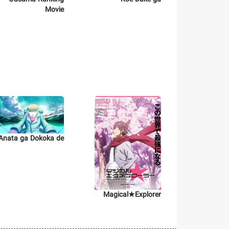
Movie
Anata ga Dokoka de
Magical★Explorer