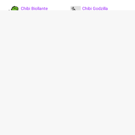
Chibi Biollante
Chibi Godzilla
Chibi Hedorah
Chibi Ghidorah
Chibi Radon
Chibi Mothra
Chibi Mechagodzilla
Kobijin (Imouto)
Kobijin (Ane)