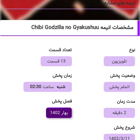
انیمه های مشابه
مشخصات انیمه Chibi Godzilla no Gyakushuu
نوع
تعداد قسمت
تلویزیون
13 قسمت
وضعیت پخش
زمان پخش
اتمام پخش
شنبه
ساعت
02:30
فصل پخش
مدت زمان
2 دقیقه
بهار 1402
شروع پخش
1402/3/11