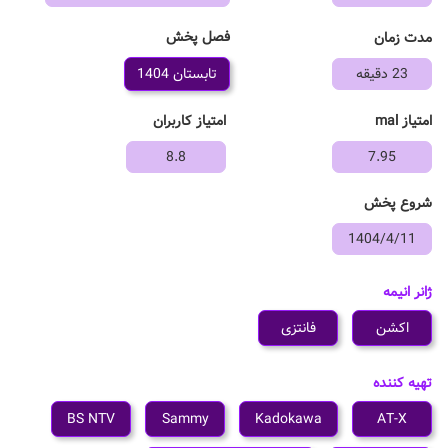
فصل پخش
مدت زمان
23 دقیقه
تابستان 1404
امتیاز mal
امتیاز کاربران
8.8
7.95
شروع پخش
1404/4/11
ژانر انیمه
اکشن
فانتزی
تهیه کننده
BS NTV
Sammy
Kadokawa
AT-X