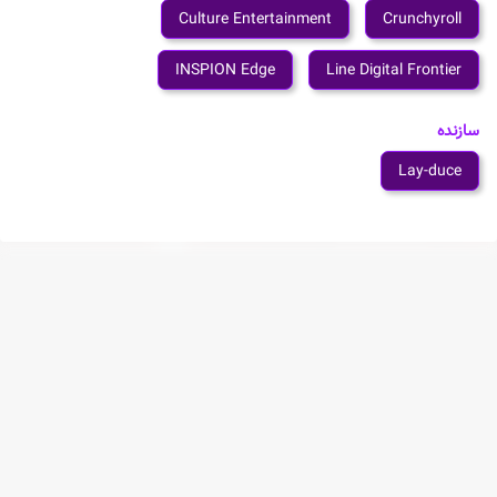
Culture Entertainment
Crunchyroll
INSPION Edge
Line Digital Frontier
سازنده
Lay-duce
شخصیت های انیمه Clevatess: Majuu no Ou to Akago
to Shikabane no Yuusha
Clen
Alicia