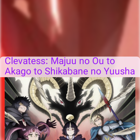
Clevatess: Majuu no Ou to
Akago to Shikabane no Yuusha