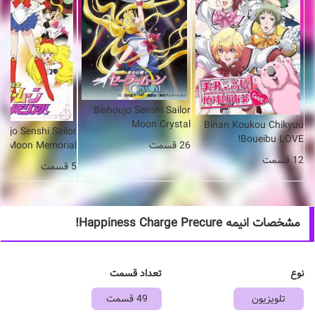
Bishoujo Senshi Sailor
Moon Crystal
Binan Koukou Chikyuu
oujo Senshi Sailor
Boueibu LOVE!
Moon Memorial
26 قسمت
12 قسمت
5 قسمت
مشخصات انیمه Happiness Charge Precure!
نوع
تعداد قسمت
تلویزیون
49 قسمت