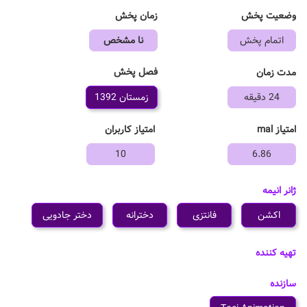
وضعیت پخش
زمان پخش
اتمام پخش
نا مشخص
فصل پخش
مدت زمان
24 دقیقه
زمستان 1392
امتیاز mal
امتیاز کاربران
10
6.86
ژانر انیمه
اکشن
فانتزی
دخترانه
دختر جادویی
تهیه کننده
سازنده