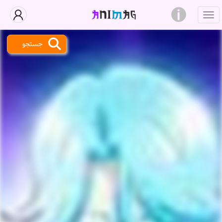
جستجو