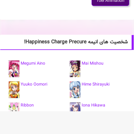
Toei Animation
شخصیت های انیمه Happiness Charge Precure!
Megumi Aino
Mai Mishou
Yuuko Oomori
Hime Shirayuki
Ribbon
Iona Hikawa
Queen Mirage
Seiji Sagara