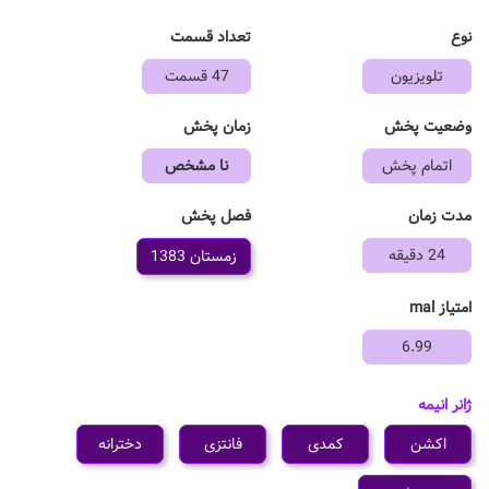
نوع
تعداد قسمت
تلویزیون
47 قسمت
وضعیت پخش
زمان پخش
اتمام پخش
نا مشخص
فصل پخش
مدت زمان
24 دقیقه
زمستان 1383
امتیاز mal
6.99
ژانر انیمه
اکشن
کمدی
فانتزی
دخترانه