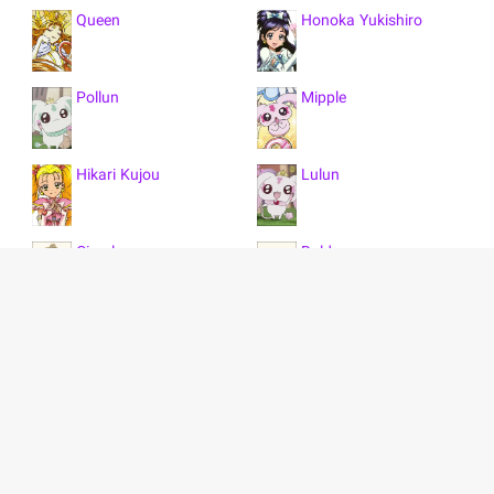
Queen
Honoka Yukishiro
Pollun
Mipple
Hikari Kujou
Lulun
Circulas
Baldez
Viblis
Uraganos
Shiho Kubota
Wisdom
Rina Takashimizu
Akane Fujita