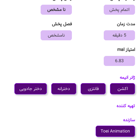
اتمام پخش
نا مشخص
مدت زمان
فصل پخش
5 دقیقه
نامشخص
امتیاز mal
6.83
ژانر انیمه
اکشن
فانتزی
دخترانه
دختر جادویی
تهیه کننده
سازنده
Toei Animation