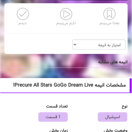
بعدا می‌بینم
دارم می‌بینم
دیدم
انیمه های مشابه
مشخصات انیمه Precure All Stars GoGo Dream Live!
نوع
تعداد قسمت
اسپشیال
1 قسمت
وضعیت پخش
زمان پخش