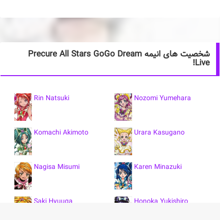
شخصیت های انیمه Precure All Stars GoGo Dream
Live!
Rin Natsuki
Nozomi Yumehara
Komachi Akimoto
Urara Kasugano
Nagisa Misumi
Karen Minazuki
Saki Hyuuga
Honoka Yukishiro