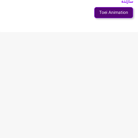
سازنده
Toei Animation
شخصیت های انیمه Futari wa Precure: Max Heart
Movie 2 - Yukizora no Tomodachi
Nagisa Misumi
Mepple
Mipple
Honoka Yukishiro
Lulun
Pollun