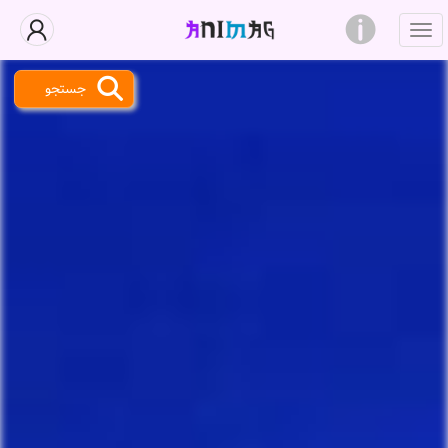
جستجو