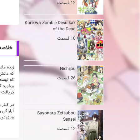
12 قسمت
Kore wa Zombie Desu ka?
of the Dead
10 قسمت
خلاصه انیمه 
زنده مان
Nichijou
که دانش‌
26 قسمت
برخورد کر
دریافت م
در کنار 
آراراگی 
Sayonara Zetsubou
به زودی
Sensei
12 قسمت