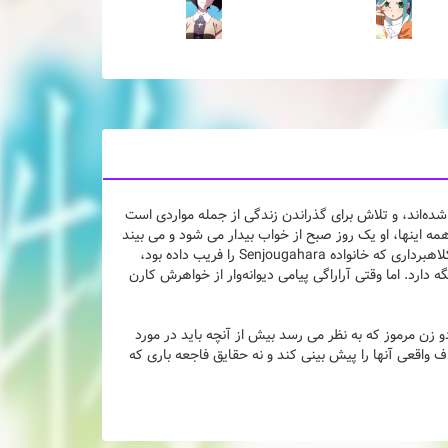
 شده‌اند، و تلاش برای گذراندن زندگی از جمله مواردی است
همه اینها، او یک روز صبح از خواب بیدار می شود و می بیند
که توسط دوست دخترش هیتاگی سنجوگاهارا ربوده شده است. او که با Deishuu Kaiki، کلاهبرداری که خانواده Senjougahara را فریب داده بود،
گه دارد. اما وقتی آراراگی پیامی دیوانه‌وار از خواهرش کارن
زن مرموز که به نظر می رسد بیش از آنچه باید در مورد
ف واقعی آنها را پیش بینی کند و نه حقایق فاجعه باری که