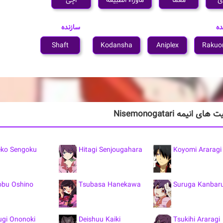
ی
معما
ماوراء الطبیعه
اچی
ده
سازنده
Shaft
Kodansha
Aniplex
Rakuo
 انیمه Nisemonogatari
ko Sengoku
Hitagi Senjougahara
Koyomi Araragi
obu Oshino
Tsubasa Hanekawa
Suruga Kanbar
ugi Ononoki
Deishuu Kaiki
Tsukihi Araragi