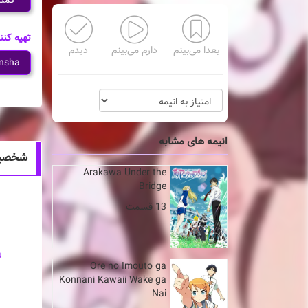
کمد
تهیه کنن
بعدا می‌بینم
دارم می‌بینم
دیدم
nsha
انیمه های مشابه
شخصیت های
Arakawa Under the
Bridge
13 قسمت
u
Ore no Imouto ga
Konnani Kawaii Wake ga
Nai