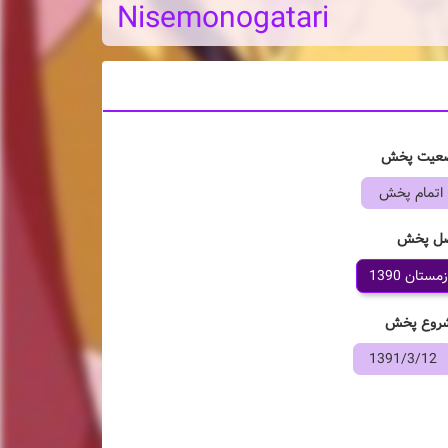
Nisemonogatari
عیت پخش
اتمام پخش
ل پخش
زمستان 1390
روع پخش
1391/3/12