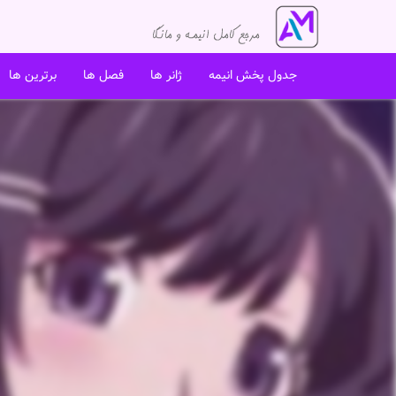
جدول پخش انیمه
ژانر ها
فصل ها
برترین ها