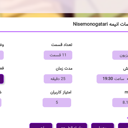
مه Nisemonogatari
تعداد قسمت
وض
زیون
11 قسمت
فص
خش
مدت زمان
ساعت
19:30
25 دقیقه
امتیاز کاربران
ش
5
8.