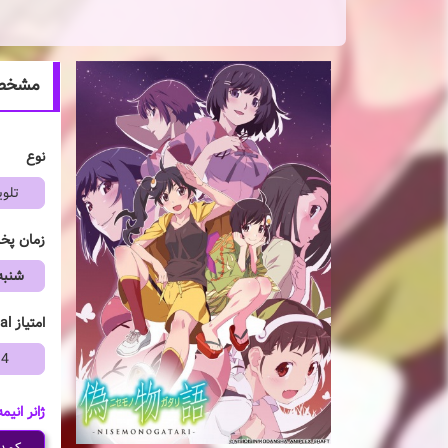
مشخصات انی
نوع
تلوی
زمان پ
شنبه
امتیاز mal
14
ژانر انیمه