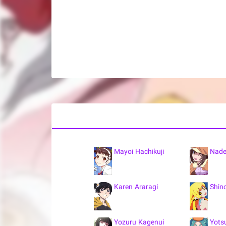
Mayoi Hachikuji
Nade
Karen Araragi
Shin
Yozuru Kagenui
Yots