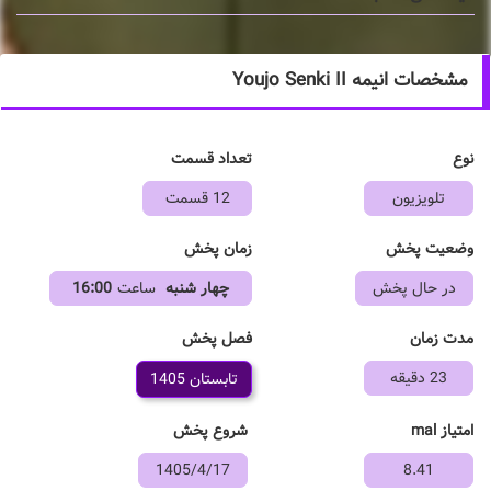
مشخصات انیمه Youjo Senki II
نوع
تعداد قسمت
تلویزیون
12 قسمت
وضعیت پخش
زمان پخش
در حال پخش
چهار شنبه
ساعت
16:00
فصل پخش
مدت زمان
23 دقیقه
تابستان 1405
امتیاز mal
شروع پخش
1405/4/17
8.41