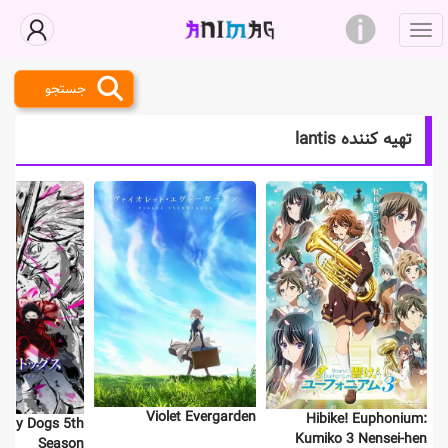
جستجو
تهیه کننده lantis
Violet Evergarden
Hibike! Euphonium:
tray Dogs 5th
Kumiko 3 Nensei-hen
Season